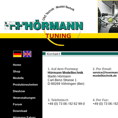
Home
1. Auf dem Postweg:
2. Per Email:
Shop
Hörmann Modelltechnik
service@hoerman
modelltechnik.de
Martin Hörmann
Modelle
Carl-Benz-Strasse 1
D-89269 Vöhringen (Iller)
Produktneuheiten
Diashow
Veranstaltungen
3. Telefonisch
4. Per Fax:
+49 (0) 73 06 / 92 62 99-0
+49 (0) 73 06 / 9
Forum
Download
Hörmann Fahrer